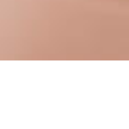
守口漬が
ジャパンフードセレクション金賞を受賞
喜多福の「守口漬」が
第66回ジャパンフードセレクションにて
金賞を受賞いたしました。