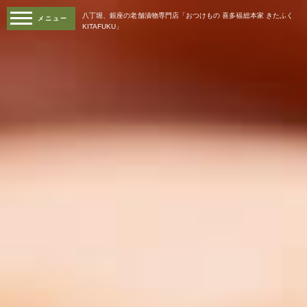
八丁堀、銀座の老舗漬物専門店「おつけもの 喜多福総本家 きたふく
KITAFUKU」