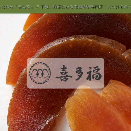
心と体を「整える」 八丁堀、銀座にある老舗漬物専門店「おつけもの 